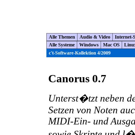
Alle Themen
Audio & Video
Internet-
Alle Systeme
Windows
Mac OS
Linu
c't-Software-Kollektion 4/2009
Canorus 0.7
Unterst�tzt neben d
Setzen von Noten auc
MIDI-Ein- und Ausg
sowie Skripte und l�