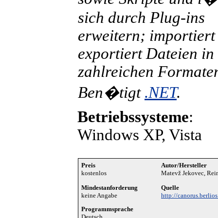
sich durch Plug-ins
erweitern; importiert
exportiert Dateien in
zahlreichen Formate
Ben�tigt
.NET
.
Betriebssysteme
:
Windows XP, Vista
Preis
Autor/Hersteller
kostenlos
Matevž Jekovec, Rei
Mindestanforderung
Quelle
keine Angabe
http://canorus.berli
Programmsprache
Deutsch