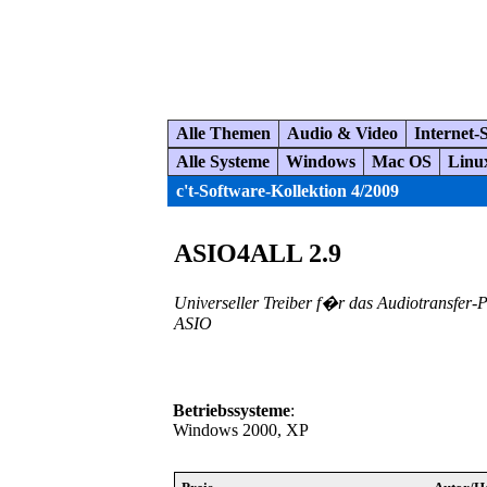
Alle Themen
Audio & Video
Internet-
Alle Systeme
Windows
Mac OS
Linu
c't-Software-Kollektion 4/2009
ASIO4ALL 2.9
Universeller Treiber f�r das Audiotransfer-P
ASIO
Betriebssysteme
:
Windows 2000, XP