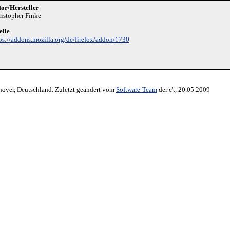
or/Hersteller
istopher Finke
elle
ps://addons.mozilla.org/de/firefox/addon/1730
nover, Deutschland. Zuletzt geändert vom
Software-Team
der c't, 20.05.2009