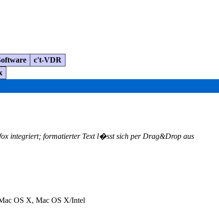
Software
c't-VDR
x
fox integriert; formatierter Text l�sst sich per Drag&Drop aus
, Mac OS X, Mac OS X/Intel