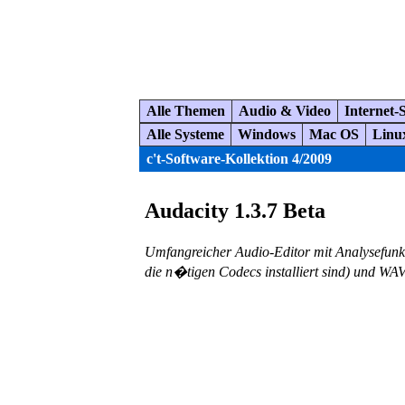
Alle Themen
Audio & Video
Internet-
Alle Systeme
Windows
Mac OS
Linu
c't-Software-Kollektion 4/2009
Audacity 1.3.7 Beta
Umfangreicher Audio-Editor mit Analysefun
die n�tigen Codecs installiert sind) und WAV