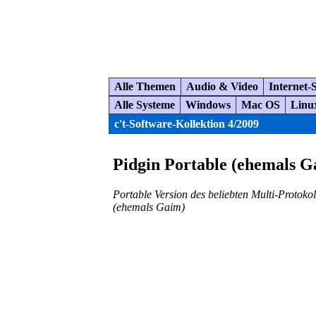
Alle Themen
Audio & Video
Internet-
Alle Systeme
Windows
Mac OS
Linu
c't-Software-Kollektion 4/2009
Pidgin Portable (ehemals G
Portable Version des beliebten Multi-Protok
(ehemals Gaim)