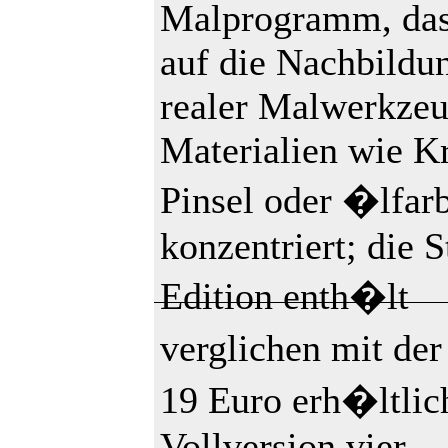
Malprogramm, das
auf die Nachbildu
realer Malwerkze
Materialien wie Kr
Pinsel oder �lfar
konzentriert; die S
Edition enth�lt
verglichen mit de
19 Euro erh�ltlic
Vollversion vier