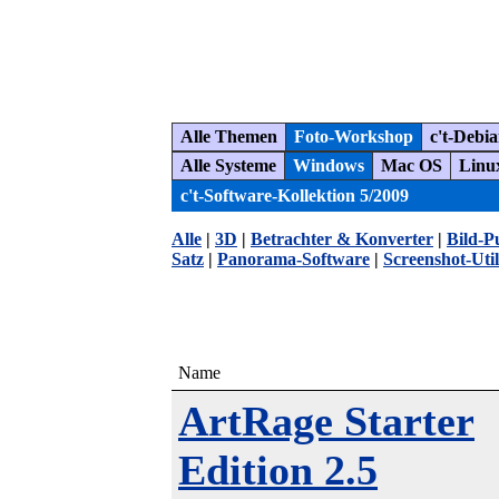
Alle Themen
Foto-Workshop
c't-Debi
Alle Systeme
Windows
Mac OS
Linu
c't-Software-Kollektion 5/2009
Alle
|
3D
|
Betrachter & Konverter
|
Bild-P
Satz
|
Panorama-Software
|
Screenshot-Utili
Name
ArtRage Starter
Edition 2.5