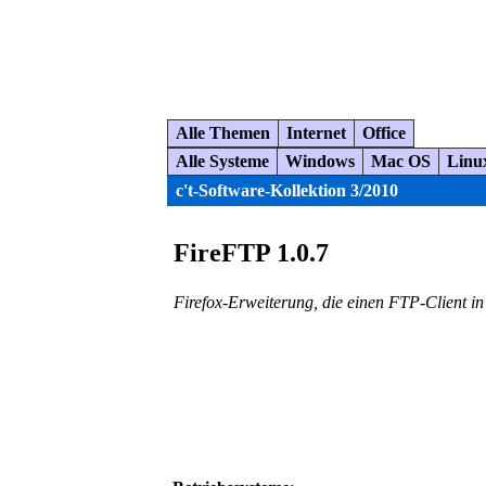
Alle Themen
Internet
Office
Alle Systeme
Windows
Mac OS
Linu
c't-Software-Kollektion 3/2010
FireFTP 1.0.7
Firefox-Erweiterung, die einen FTP-Client in