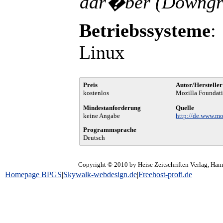
dar�ber (Downgr
Betriebssysteme
:
Linux
Preis
Autor/Hersteller
kostenlos
Mozilla Foundat
Mindestanforderung
Quelle
keine Angabe
http://de.www.mo
Programmsprache
Deutsch
Copyright © 2010 by Heise Zeitschriften Verlag, Hann
Homepage BPGS
|
Skywalk-webdesign.de
|
Freehost-profi.de