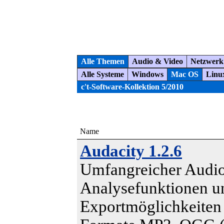
Alle Themen
Audio & Video
Netzwerk
Alle Systeme
Windows
Mac OS
Linu
c't-Software-Kollektion 5/2010
Name
Audacity 1.2.6
Umfangreicher Audio
Analysefunktionen u
Exportmöglichkeiten 