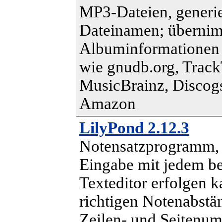
MP3-Dateien, generie
Dateinamen; überni
Albuminformationen 
wie gnudb.org, Track
MusicBrainz, Discog
Amazon
LilyPond 2.12.3
Notensatzprogramm, 
Eingabe mit jedem be
Texteditor erfolgen ka
richtigen Notenabstä
Zeilen- und Seitenu