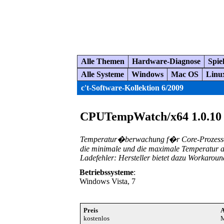
Alle Themen
Hardware-Diagnose
Spie
Alle Systeme
Windows
Mac OS
Linu
c't-Software-Kollektion 6/2009
CPUTempWatch/x64 1.0.10
Temperatur�berwachung f�r Core-Prozessoren 
die minimale und die maximale Temperatur an 
Ladefehler: Hersteller bietet dazu Workaroun
Betriebssysteme
:
Windows Vista, 7
Preis
A
kostenlos
M