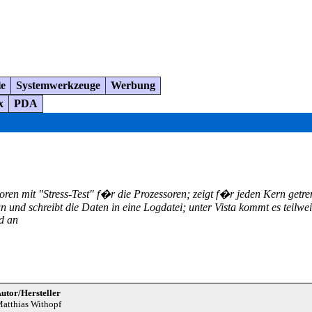
le
Systemwerkzeuge
Werbung
x
PDA
mit "Stress-Test" f�r die Prozessoren; zeigt f�r jeden Kern getrenn
und schreibt die Daten in eine Logdatei; unter Vista kommt es teilwe
d an
utor/Hersteller
atthias Withopf