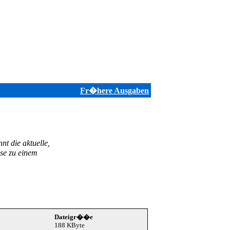
Fr�here Ausgaben
t die aktuelle,
ise zu einem
Dateigr��e
188 KByte