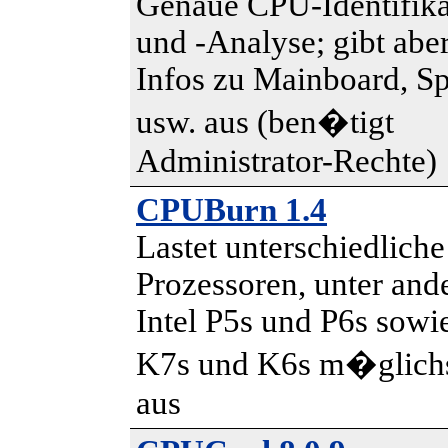
Genaue CPU-Identifika
und -Analyse; gibt abe
Infos zu Mainboard, Sp
usw. aus (ben�tigt
Administrator-Rechte)
CPUBurn 1.4
Lastet unterschiedliche
Prozessoren, unter an
Intel P5s und P6s sow
K7s und K6s m�glichs
aus