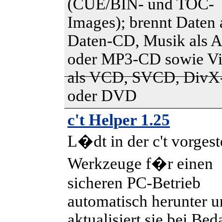
(CUE/BIN- und TOC-
Images); brennt Daten 
Daten-CD, Musik als A
oder MP3-CD sowie V
als VCD, SVCD, Div
oder DVD
c't Helper 1.25
L�dt in der c't vorgest
Werkzeuge f�r einen
sicheren PC-Betrieb
automatisch herunter 
aktualisiert sie bei Bed