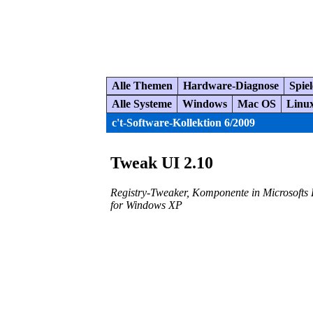
Alle Themen
Hardware-Diagnose
Spiel
Alle Systeme
Windows
Mac OS
Linu
c't-Software-Kollektion 6/2009
Tweak UI 2.10
Registry-Tweaker, Komponente in Microsofts
for Windows XP