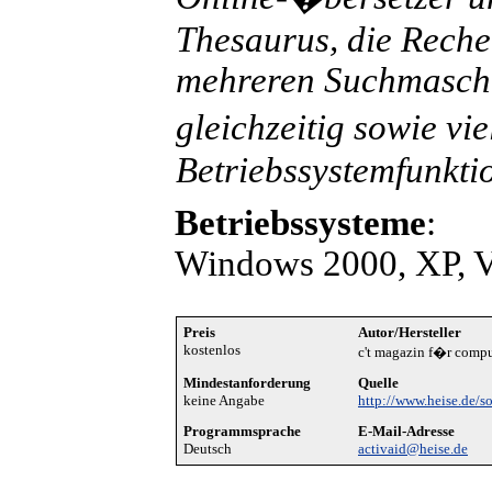
Thesaurus, die Reche
mehreren Suchmasch
gleichzeitig sowie vi
Betriebssystemfunkti
Betriebssysteme
:
Windows 2000, XP, Vi
Preis
Autor/Hersteller
kostenlos
c't magazin f�r compu
Mindestanforderung
Quelle
keine Angabe
http://www.heise.de/s
Programmsprache
E-Mail-Adresse
Deutsch
activaid@heise.de